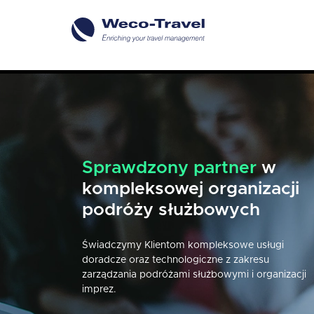
Sprawdzony partner
Naszej pracy przyświeca
w
kompleksowej organizacji
jeden cel
- perfekcyjna
podróży służbowych
organizacja podróży
Świadczymy Klientom kompleksowe usługi
Każdego dnia udowadniamy, że podróż może by
doradcze oraz technologiczne z zakresu
zaplanowana w każdym detalu, a co za tym idzie 
zarządzania podróżami służbowymi i organizacji
przyjazna i komfortowa.
imprez.