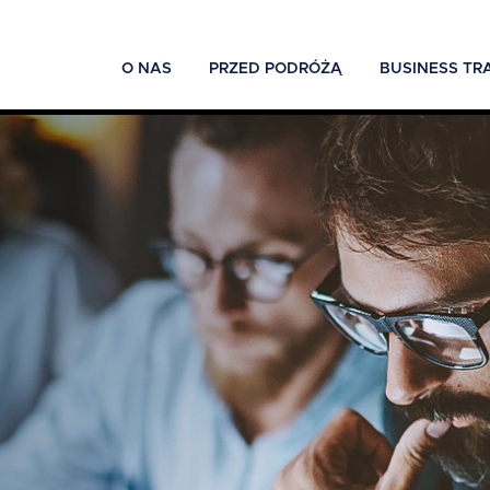
O NAS
PRZED PODRÓŻĄ
BUSINESS TR
ć
-