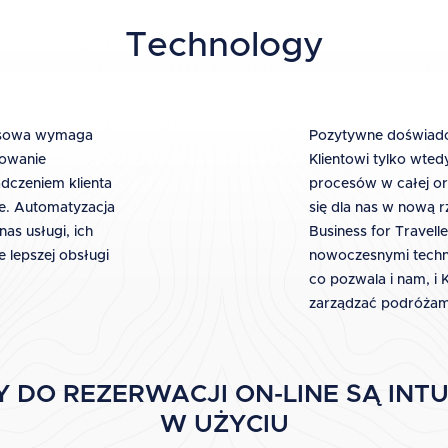
Technology
nesowa wymaga
Pozytywne doświadc
sowanie
Klientowi tylko wted
dczeniem klienta
procesów w całej or
ie. Automatyzacja
się dla nas w nową r
s usługi, ich
Business for Travel
e lepszej obsługi
nowoczesnymi techno
co pozwala i nam, i 
zarządzać podróżam
 DO REZERWACJI ON-LINE SĄ INTU
W UŻYCIU