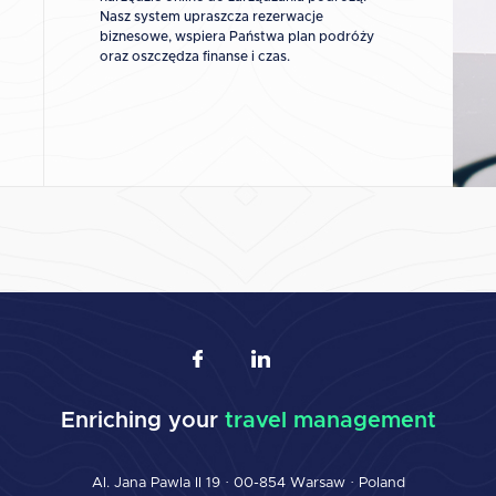
Nasz system upraszcza rezerwacje
biznesowe, wspiera Państwa plan podróży
oraz oszczędza finanse i czas.
Enriching your
travel management
Al. Jana Pawla II 19 · 00-854 Warsaw · Poland