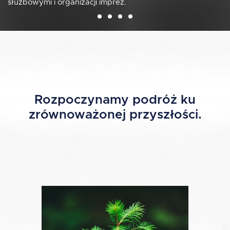
służbowymi i organizacji imprez.
przyjazna i komfortowa.
Rozpoczynamy podróż ku
zrównoważonej przyszłości.