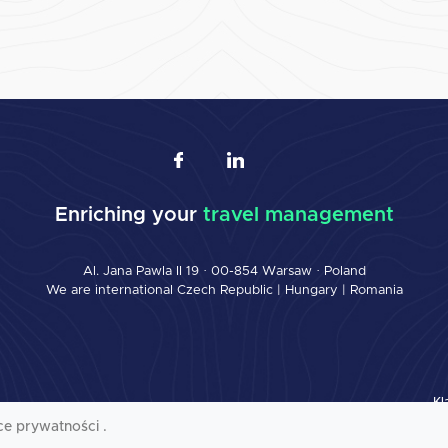
Enriching your
travel management
Al. Jana Pawla II 19 · 00-854 Warsaw · Poland
We are international
Czech Republic
|
Hungary
|
Romania
Kl
ce prywatności .