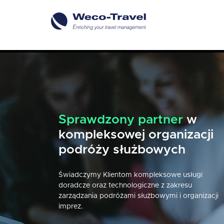
Sprawdzony partner
Naszej pracy przyświeca
w
kompleksowej organizacji
jeden cel
- perfekcyjna
podróży służbowych
organizacja podróży
Świadczymy Klientom kompleksowe usługi
Każdego dnia udowadniamy, że podróż może by
doradcze oraz technologiczne z zakresu
zaplanowana w każdym detalu, a co za tym idzie 
zarządzania podróżami służbowymi i organizacji
przyjazna i komfortowa.
imprez.