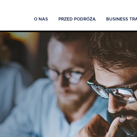
O NAS
PRZED PODRÓŻĄ
BUSINESS TR
ć
-