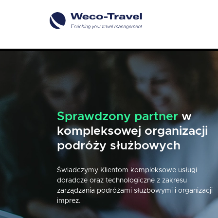
Sprawdzony partner
Naszej pracy przyświeca
w
kompleksowej organizacji
jeden cel
- perfekcyjna
podróży służbowych
organizacja podróży
Świadczymy Klientom kompleksowe usługi
Każdego dnia udowadniamy, że podróż może by
doradcze oraz technologiczne z zakresu
zaplanowana w każdym detalu, a co za tym idzie 
zarządzania podróżami służbowymi i organizacji
przyjazna i komfortowa.
imprez.