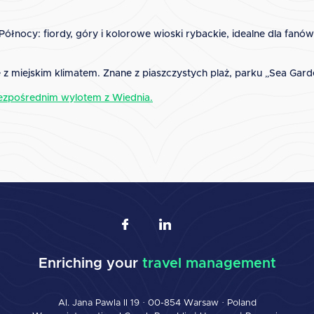
Północy: fiordy, góry i kolorowe wioski rybackie, idealne dla fan
 z miejskim klimatem. Znane z piaszczystych plaż, parku „Sea Garde
bezpośrednim wylotem z Wiednia.
Enriching your
travel management
Al. Jana Pawla II 19 · 00-854 Warsaw · Poland