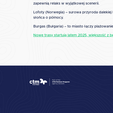
zapewnią relaks w wyjątkowej scenerii.
Lofoty (Norwegia) – surowa przyroda dalekiej 
słońca o północy.
Burgas (Bułgaria) – to miasto łączy plażowanie
Nowe trasy startują latem 2025, większość z 