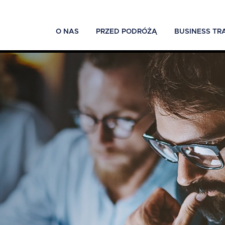
O NAS
PRZED PODRÓŻĄ
BUSINESS TR
ć
-