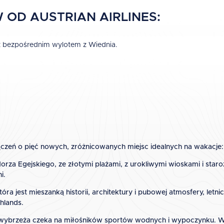
OD AUSTRIAN AIRLINES:
 z bezpośrednim wylotem z Wiednia.
połączeń o pięć nowych, zróżnicowanych miejsc idealnych na wakacje:
za Egejskiego, ze złotymi plażami, z urokliwymi wioskami i staroż
i.
óra jest mieszanką historii, architektury i pubowej atmosfery, letni
hlands.
 wybrzeża czeka na miłośników sportów wodnych i wypoczynku. W