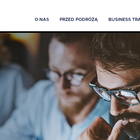
O NAS
PRZED PODRÓŻĄ
BUSINESS TR
ć
-