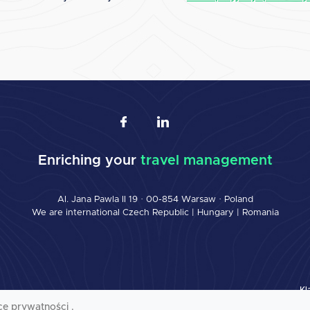
Enriching your
travel management
Al. Jana Pawla II 19 · 00-854 Warsaw · Poland
We are international
Czech Republic
|
Hungary
|
Romania
Kl
ce prywatności .