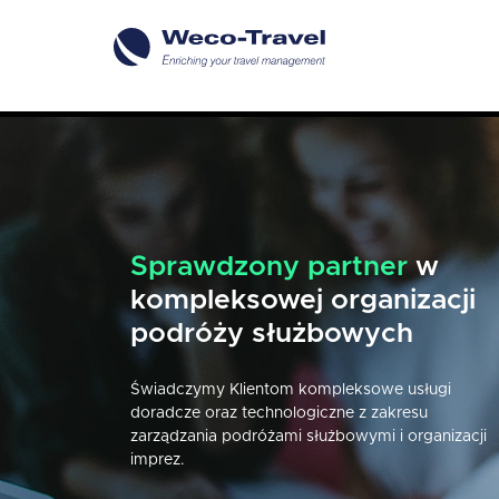
Sprawdzony partner
Naszej pracy przyświeca
w
kompleksowej organizacji
jeden cel
- perfekcyjna
podróży służbowych
organizacja podróży
Świadczymy Klientom kompleksowe usługi
Każdego dnia udowadniamy, że podróż może by
doradcze oraz technologiczne z zakresu
zaplanowana w każdym detalu, a co za tym idzie 
zarządzania podróżami służbowymi i organizacji
przyjazna i komfortowa.
imprez.