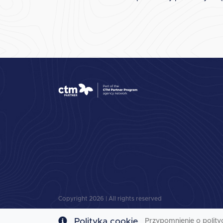
Copyright
2026
| All rights reserved
Polityka cookie
Przypomnienie o polity