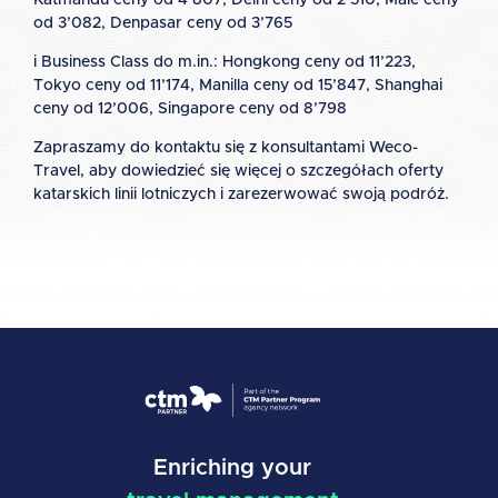
Katmandu ceny od 4’807, Delhi ceny od 2’510, Male ceny
od 3’082, Denpasar ceny od 3’765
i Business Class do m.in.: Hongkong ceny od 11’223,
Tokyo ceny od 11’174, Manilla ceny od 15’847, Shanghai
ceny od 12’006, Singapore ceny od 8’798
Zapraszamy do kontaktu się z konsultantami Weco-
Travel, aby dowiedzieć się więcej o szczegółach oferty
katarskich linii lotniczych i zarezerwować swoją podróż.
Enriching your